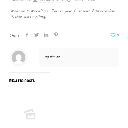
Published by
log_adm_pst
at
Juli 17, 2018
Welcome to WordPress. This is your first post. Edit or delete
it, then start writing!
0
Share
log_adm_pst
Related posts